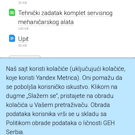
35 KB
Tehnički zadatak komplet servisnog
mehaničarskog alata
240 KB
Upit
59 KB
← All Records
Naš sajt koristi kolačiće (uključujući kolačiće,
koje koristi Yandex Metrica). Oni pomažu da
se poboljša korisničko iskustvo. Klikom na
dugme „Slažem se“, pristajete na obradu
©2026 Gazprom energoholding Serbia d.o.o.
kolačića u Vašem pretraživaču. Obrada
podataka korisnika vrši se u skladu sa
Resavska 23, Beograd, 11000, Republika Srbija
Politikom obrade podataka o ličnosti
GEH
Serbia.
teto.office@geh-serbia.rs