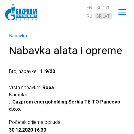
EN
SR CYR
RU
SR LAT
Nabavka
Nabavka alata i opreme
Broj nabavke
119/20
Vrsta nabavke
Roba
Naručilac
Gazprom energoholding Serbia TE-TO Pancevo
d.o.o.
Početak prijema ponuda
30.12.2020 16:30